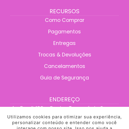
RECURSOS
Como Comprar
Pagamentos
Entregas
Trocas & Devoluções
Cancelamentos
Guia de Segurança
ENDEREÇO
Av. Brasil, 199 - Centro, Tangará da Serra -
MT, 78300-095
Utilizamos cookies para otimizar sua experiência,
personalizar conteúdo e entender como você
interage com nosso site. Isso nos ajuda a