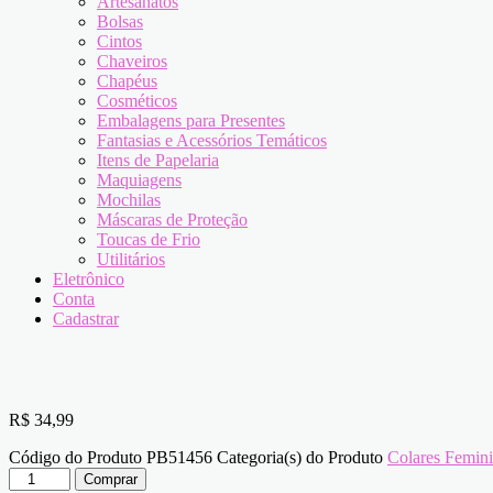
Artesanatos
Bolsas
Cintos
Chaveiros
Chapéus
Cosméticos
Embalagens para Presentes
Fantasias e Acessórios Temáticos
Itens de Papelaria
Maquiagens
Mochilas
Máscaras de Proteção
Toucas de Frio
Utilitários
Eletrônico
Conta
Cadastrar
R$
34,99
Código do Produto
PB51456
Categoria(s) do Produto
Colares Femin
Corrente
Comprar