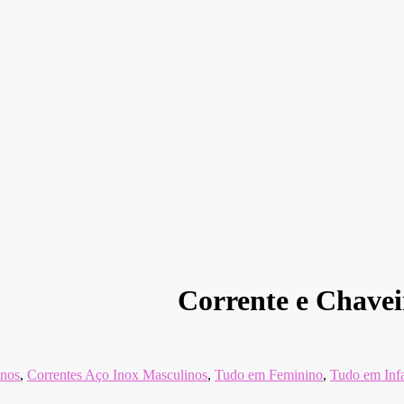
Corrente e Chavei
inos
,
Correntes Aço Inox Masculinos
,
Tudo em Feminino
,
Tudo em Infa