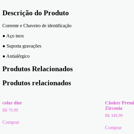
e
Chaveiro
de
Descrição do Produto
Identificação
Aço
Corrente e Chaveiro de identificação
inox
quantidade
● Aço inox
● Suporta gravações
● Antialérgico
Produtos Relacionados
Produtos relacionados
colar dior
Choker Premi
Zirconia
R$
79,99
R$
349,99
Comprar
Comprar