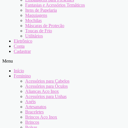
Fantasias e Acessórios Temáticos
Itens de Papelaria
Maquiagens
Mochilas
Máscaras de Proteção
Toucas de Frio
Utilitários
Eletrônico
Conta
Cadastrar
Menu
Início
Feminino
Acessórios para Cabelos
Acessórios para Óculos
Alianças Aço Inox
Acessórios para Unhas
Anéis
Artesanatos
Braceletes
Brincos Aço Inox
Brincos
Bolsas