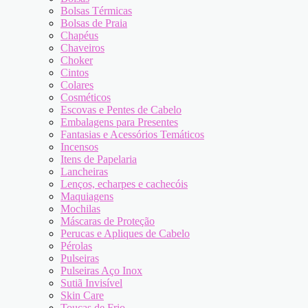
Bolsas Térmicas
Bolsas de Praia
Chapéus
Chaveiros
Choker
Cintos
Colares
Cosméticos
Escovas e Pentes de Cabelo
Embalagens para Presentes
Fantasias e Acessórios Temáticos
Incensos
Itens de Papelaria
Lancheiras
Lenços, echarpes e cachecóis
Maquiagens
Mochilas
Máscaras de Proteção
Perucas e Apliques de Cabelo
Pérolas
Pulseiras
Pulseiras Aço Inox
Sutiã Invisível
Skin Care
Toucas de Frio