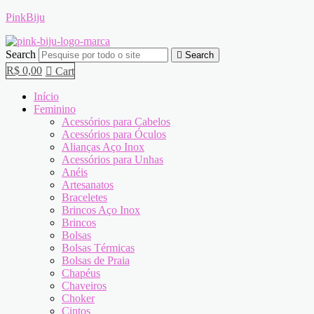
PinkBiju
Search
Search
R$
0,00
Cart
Início
Feminino
Acessórios para Cabelos
Acessórios para Óculos
Alianças Aço Inox
Acessórios para Unhas
Anéis
Artesanatos
Braceletes
Brincos Aço Inox
Brincos
Bolsas
Bolsas Térmicas
Bolsas de Praia
Chapéus
Chaveiros
Choker
Cintos