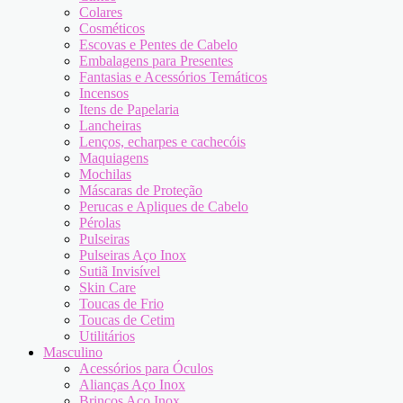
Colares
Cosméticos
Escovas e Pentes de Cabelo
Embalagens para Presentes
Fantasias e Acessórios Temáticos
Incensos
Itens de Papelaria
Lancheiras
Lenços, echarpes e cachecóis
Maquiagens
Mochilas
Máscaras de Proteção
Perucas e Apliques de Cabelo
Pérolas
Pulseiras
Pulseiras Aço Inox
Sutiã Invisível
Skin Care
Toucas de Frio
Toucas de Cetim
Utilitários
Masculino
Acessórios para Óculos
Alianças Aço Inox
Brincos Aço Inox