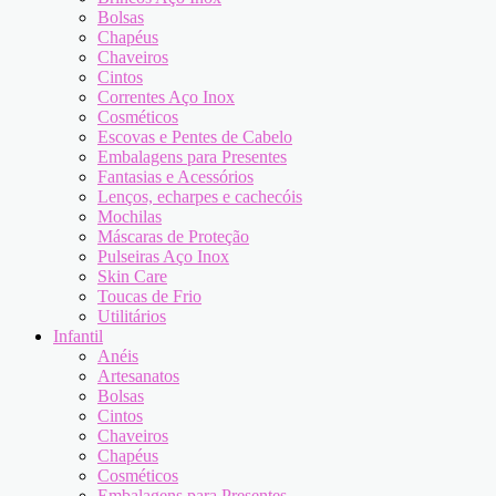
Bolsas
Chapéus
Chaveiros
Cintos
Correntes Aço Inox
Cosméticos
Escovas e Pentes de Cabelo
Embalagens para Presentes
Fantasias e Acessórios
Lenços, echarpes e cachecóis
Mochilas
Máscaras de Proteção
Pulseiras Aço Inox
Skin Care
Toucas de Frio
Utilitários
Infantil
Anéis
Artesanatos
Bolsas
Cintos
Chaveiros
Chapéus
Cosméticos
Embalagens para Presentes