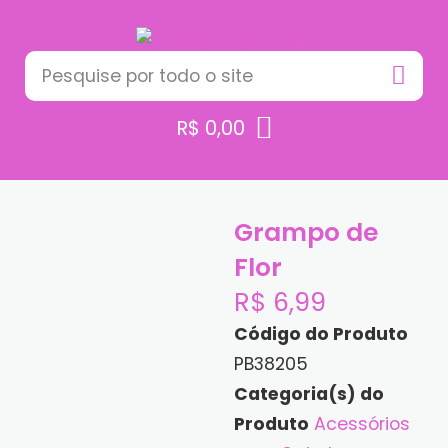
R$
0,00
Grampo de
Flor
R$
6,99
Código do Produto
PB38205
Categoria(s) do
Produto
Acessórios