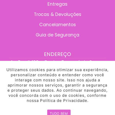
Entregas
Trocas & Devoluções
Cancelamentos
Guia de Segurança
ENDEREÇO
Av. Brasil, 199 - Centro, Tangará da Serra -
MT, 78300-095
Utilizamos cookies para otimizar sua experiência,
personalizar conteúdo e entender como você
interage com nosso site. Isso nos ajuda a
aprimorar nossos serviços, garantir a segurança
e proteger seus dados. Ao continuar navegando,
Desenvolvido pela HEYBROTHERS
você concorda com o uso de cookies, conforme
© PinkBiju. Todos os Direitos Reservados.
nossa Política de Privacidade.
TUDO BEM