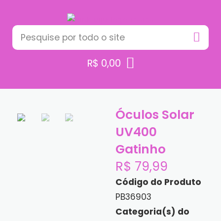
R$
0,00
Óculos Solar
UV400
Gatinho
R$
79,99
Código do Produto
PB36903
Categoria(s) do