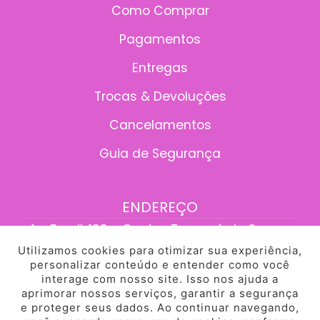
Como Comprar
Pagamentos
Entregas
Trocas & Devoluções
Cancelamentos
Guia de Segurança
ENDEREÇO
Av. Brasil, 199 - Centro, Tangará da Serra -
MT, 78300-095
Utilizamos cookies para otimizar sua experiência,
personalizar conteúdo e entender como você
interage com nosso site. Isso nos ajuda a
aprimorar nossos serviços, garantir a segurança
e proteger seus dados. Ao continuar navegando,
Desenvolvido pela HEYBROTHERS