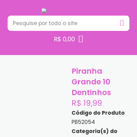
R$
0,00
Piranha
Grande 10
Dentinhos
R$
19,99
Código do Produto
PB52054
Categoria(s) do