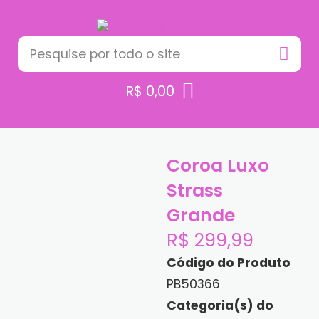
R$
0,00
Coroa Luxo
Strass
Grande
R$
299,99
Código do Produto
PB50366
Categoria(s) do