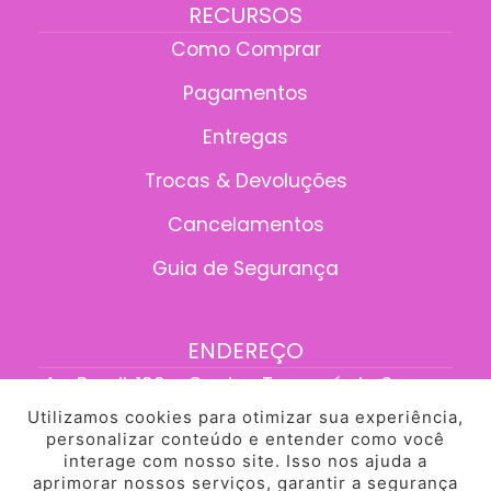
RECURSOS
Como Comprar
Pagamentos
Entregas
Trocas & Devoluções
Cancelamentos
Guia de Segurança
ENDEREÇO
Av. Brasil, 199 - Centro, Tangará da Serra -
MT, 78300-095
Utilizamos cookies para otimizar sua experiência,
personalizar conteúdo e entender como você
interage com nosso site. Isso nos ajuda a
aprimorar nossos serviços, garantir a segurança