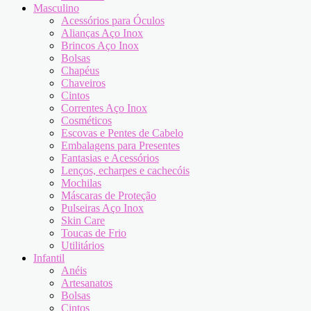
Masculino
Acessórios para Óculos
Alianças Aço Inox
Brincos Aço Inox
Bolsas
Chapéus
Chaveiros
Cintos
Correntes Aço Inox
Cosméticos
Escovas e Pentes de Cabelo
Embalagens para Presentes
Fantasias e Acessórios
Lenços, echarpes e cachecóis
Mochilas
Máscaras de Proteção
Pulseiras Aço Inox
Skin Care
Toucas de Frio
Utilitários
Infantil
Anéis
Artesanatos
Bolsas
Cintos