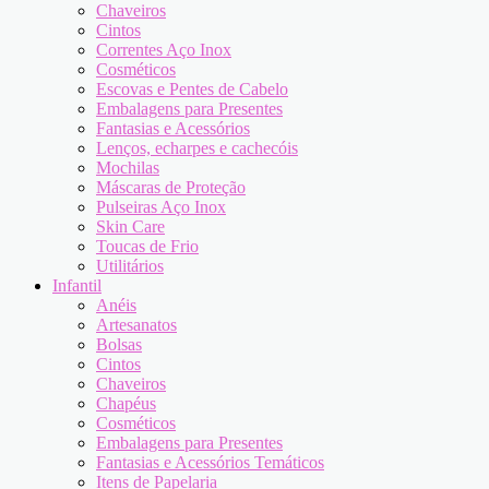
Chaveiros
Cintos
Correntes Aço Inox
Cosméticos
Escovas e Pentes de Cabelo
Embalagens para Presentes
Fantasias e Acessórios
Lenços, echarpes e cachecóis
Mochilas
Máscaras de Proteção
Pulseiras Aço Inox
Skin Care
Toucas de Frio
Utilitários
Infantil
Anéis
Artesanatos
Bolsas
Cintos
Chaveiros
Chapéus
Cosméticos
Embalagens para Presentes
Fantasias e Acessórios Temáticos
Itens de Papelaria