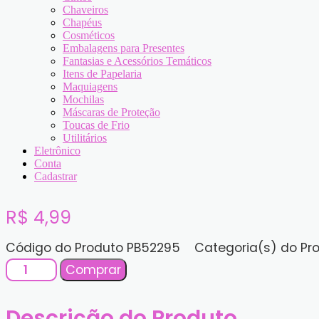
Chaveiros
Chapéus
Cosméticos
Embalagens para Presentes
Fantasias e Acessórios Temáticos
Itens de Papelaria
Maquiagens
Mochilas
Máscaras de Proteção
Toucas de Frio
Utilitários
Eletrônico
Conta
Cadastrar
R$
4,99
Código do Produto
PB52295
Categoria(s) do Pr
Grampo
Comprar
Estiloso
Borboleta
Colorida
Descrição do Produto
quantidade