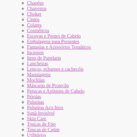
Chapéus
Chaveiros
Choker
Cintos
Colares
Cosméticos
Escovas e Pentes de Cabelo
Embalagens para Presentes
Fantasias e Acessórios Temáticos
Incensos
Itens de Papelaria
Lancheiras
Lenços, echarpes e cachecóis
Maquiagens
Mochilas
Máscaras de Proteção
Perucas e Apliques de Cabelo
Pérolas
Pulseiras
Pulseiras Aço Inox
Sutiã Invisível
Skin Care
Toucas de Frio
Toucas de Cetim
Utilitários