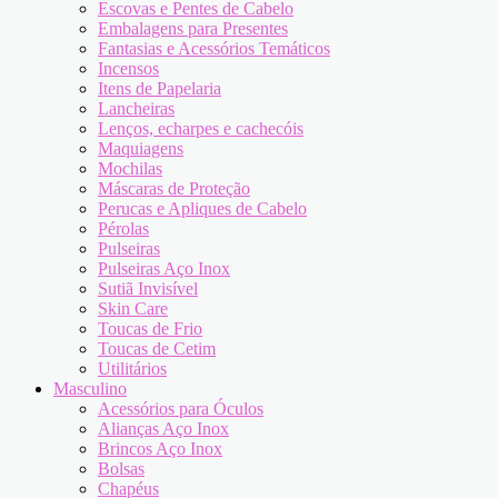
Escovas e Pentes de Cabelo
Embalagens para Presentes
Fantasias e Acessórios Temáticos
Incensos
Itens de Papelaria
Lancheiras
Lenços, echarpes e cachecóis
Maquiagens
Mochilas
Máscaras de Proteção
Perucas e Apliques de Cabelo
Pérolas
Pulseiras
Pulseiras Aço Inox
Sutiã Invisível
Skin Care
Toucas de Frio
Toucas de Cetim
Utilitários
Masculino
Acessórios para Óculos
Alianças Aço Inox
Brincos Aço Inox
Bolsas
Chapéus