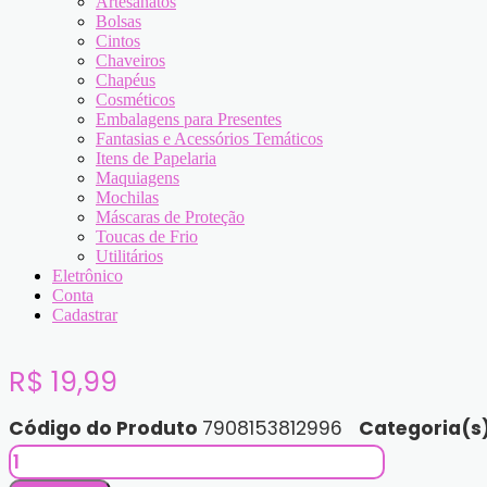
Artesanatos
Bolsas
Cintos
Chaveiros
Chapéus
Cosméticos
Embalagens para Presentes
Fantasias e Acessórios Temáticos
Itens de Papelaria
Maquiagens
Mochilas
Máscaras de Proteção
Toucas de Frio
Utilitários
Eletrônico
Conta
Cadastrar
R$
19,99
Código do Produto
7908153812996
Categoria(s
Pincel
Duplo