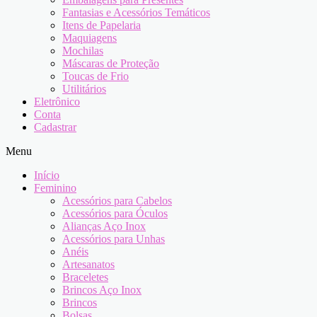
Fantasias e Acessórios Temáticos
Itens de Papelaria
Maquiagens
Mochilas
Máscaras de Proteção
Toucas de Frio
Utilitários
Eletrônico
Conta
Cadastrar
Menu
Início
Feminino
Acessórios para Cabelos
Acessórios para Óculos
Alianças Aço Inox
Acessórios para Unhas
Anéis
Artesanatos
Braceletes
Brincos Aço Inox
Brincos
Bolsas