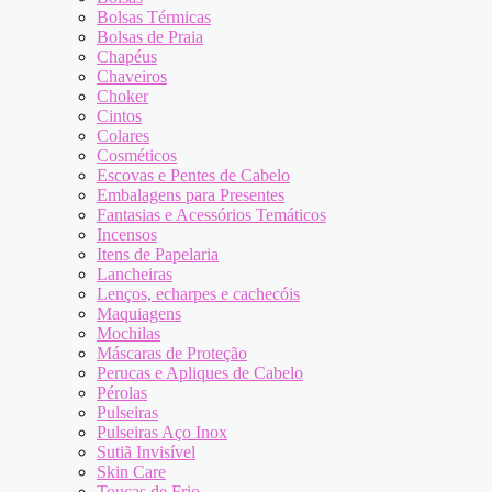
Bolsas Térmicas
Bolsas de Praia
Chapéus
Chaveiros
Choker
Cintos
Colares
Cosméticos
Escovas e Pentes de Cabelo
Embalagens para Presentes
Fantasias e Acessórios Temáticos
Incensos
Itens de Papelaria
Lancheiras
Lenços, echarpes e cachecóis
Maquiagens
Mochilas
Máscaras de Proteção
Perucas e Apliques de Cabelo
Pérolas
Pulseiras
Pulseiras Aço Inox
Sutiã Invisível
Skin Care
Toucas de Frio