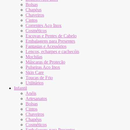
Bolsas
Chapéus
Chaveiros
Cintos
Correntes Aço Inox
Cosméticos
Escovas e Pentes de Cabelo
Embalagens para Presentes
Fantasias e Acessórios
Lenços, echarpes e cachecóis
Mochilas
Máscaras de Proteção
Pulseiras Aço Inox
Skin Care
Toucas de Frio
Utilitários
Infantil
Anéis
Artesanatos
Bolsas
Cintos
Chaveiros
Chapéus
Cosméticos
Embalagens para Presentes