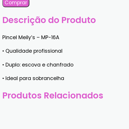
Meily's
Comprar
quantidade
Descrição do Produto
Pincel Meily’s – MP-16A
• Qualidade profissional
• Duplo: escova e chanfrado
• Ideal para sobrancelha
Produtos Relacionados