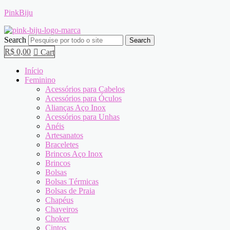
PinkBiju
Search
Search
R$
0,00
Cart
Início
Feminino
Acessórios para Cabelos
Acessórios para Óculos
Alianças Aço Inox
Acessórios para Unhas
Anéis
Artesanatos
Braceletes
Brincos Aço Inox
Brincos
Bolsas
Bolsas Térmicas
Bolsas de Praia
Chapéus
Chaveiros
Choker
Cintos