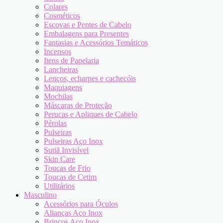
Colares
Cosméticos
Escovas e Pentes de Cabelo
Embalagens para Presentes
Fantasias e Acessórios Temáticos
Incensos
Itens de Papelaria
Lancheiras
Lenços, echarpes e cachecóis
Maquiagens
Mochilas
Máscaras de Proteção
Perucas e Apliques de Cabelo
Pérolas
Pulseiras
Pulseiras Aço Inox
Sutiã Invisível
Skin Care
Toucas de Frio
Toucas de Cetim
Utilitários
Masculino
Acessórios para Óculos
Alianças Aço Inox
Brincos Aço Inox