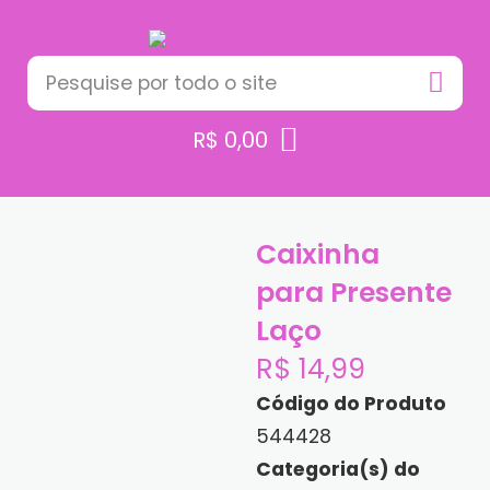
R$
0,00
Caixinha
para Presente
Laço
R$
14,99
Código do Produto
544428
Categoria(s) do