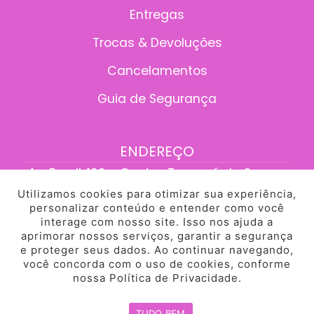
Entregas
Trocas & Devoluções
Cancelamentos
Guia de Segurança
ENDEREÇO
Av. Brasil, 199 - Centro, Tangará da Serra -
MT, 78300-095
Utilizamos cookies para otimizar sua experiência,
personalizar conteúdo e entender como você
interage com nosso site. Isso nos ajuda a
aprimorar nossos serviços, garantir a segurança
e proteger seus dados. Ao continuar navegando,
Desenvolvido pela HEYBROTHERS
você concorda com o uso de cookies, conforme
© PinkBiju. Todos os Direitos Reservados.
nossa Política de Privacidade.
TUDO BEM