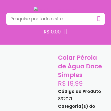
R$
0,00
Colar Pérola
de Água Doce
Simples
R$
19,99
Código do Produto
832071
Categoria(s) do