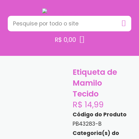
R$
0,00
Etiqueta de
Mamilo
Tecido
R$
14,99
Código do Produto
PB43283-B
Categoria(s) do