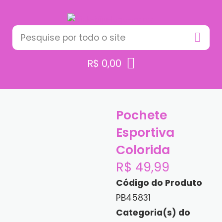
R$
0,00
Pochete
Esportiva
Colorida
R$
49,99
Código do Produto
PB45831
Categoria(s) do